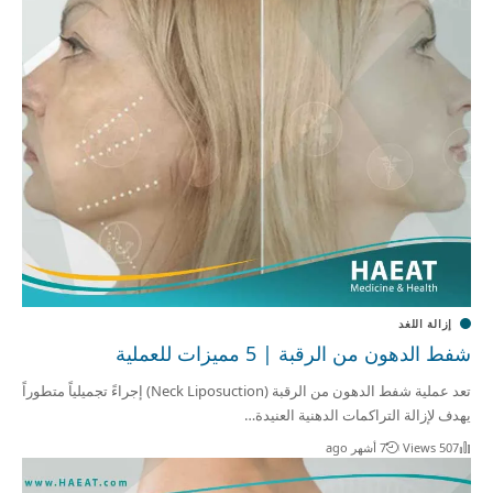
إزالة اللغد
شفط الدهون من الرقبة | 5 مميزات للعملية
تعد عملية شفط الدهون من الرقبة (Neck Liposuction) إجراءً تجميلياً متطوراً
يهدف لإزالة التراكمات الدهنية العنيدة…
507 Views
7 أشهر ago