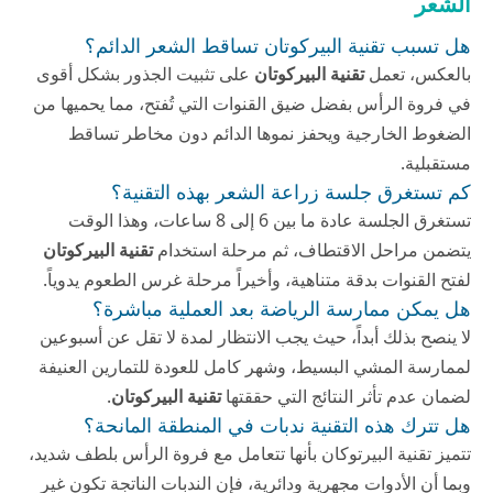
الشعر
هل تسبب تقنية البيركوتان تساقط الشعر الدائم؟
بالعكس، تعمل
تقنية البيركوتان
على تثبيت الجذور بشكل أقوى
في فروة الرأس بفضل ضيق القنوات التي تُفتح، مما يحميها من
الضغوط الخارجية ويحفز نموها الدائم دون مخاطر تساقط
مستقبلية.
كم تستغرق جلسة زراعة الشعر بهذه التقنية؟
تستغرق الجلسة عادة ما بين 6 إلى 8 ساعات، وهذا الوقت
يتضمن مراحل الاقتطاف، ثم مرحلة استخدام
تقنية البيركوتان
لفتح القنوات بدقة متناهية، وأخيراً مرحلة غرس الطعوم يدوياً.
هل يمكن ممارسة الرياضة بعد العملية مباشرة؟
لا ينصح بذلك أبداً، حيث يجب الانتظار لمدة لا تقل عن أسبوعين
لممارسة المشي البسيط، وشهر كامل للعودة للتمارين العنيفة
لضمان عدم تأثر النتائج التي حققتها
تقنية البيركوتان
.
هل تترك هذه التقنية ندبات في المنطقة المانحة؟
تتميز تقنية البيرتوكان بأنها تتعامل مع فروة الرأس بلطف شديد،
وبما أن الأدوات مجهرية ودائرية، فإن الندبات الناتجة تكون غير