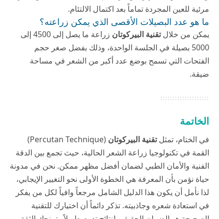
مرئية للعين المجردة تماماً بعد اكتمال الالتئام.
ما هو عدد البصيلات الأقصى الذي يمكن زراعته؟
يمكن من خلال
تقنية البيركوتان
زراعة ما يصل إلى 4500 إلى
5000 بصيلة في الجلسة الواحدة، وذلك بفضل صغر حجم
الفتحات التي تسمح بوضع عدد أكبر من الشعر في مساحة
ضيقة.
الخاتمة
في الختام، تمثل
تقنية البيركوتان
(Percutan Technique)
القمة في تكنولوجيا زراعة الشعر الحالية، حيث تجمع بين الدقة
الفنية والأمان الطبي لضمان أفضل مظهر ممكن. نحن في
مدونة
حياة
نؤمن بأن المعرفة هي الخطوة الأولى نحو التغيير الإيجابي،
لذا نأمل أن يكون هذا الدليل الشامل مرجعاً وافياً لكل من يفكر
في استعادة شعره وجاذبيته. تذكر دائماً أن اختيارك للتقنية
الصحيحة هو الضمان الحقيقي لنتائج تدوم طويلاً وتمنحك الثقة