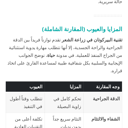
حالة سريرية.
المزايا والعيوب (المقارنة الشاملة)
تقنية البيركوتان
في زراعة الشعر
تقدم توازناً فريداً بين الدقة
الجراحية والراحة الجسدية، إلا أنها تتطلب مهارة يدوية استثنائية
من الجراح المنفذ للعملية. في مدونة
حياة
، نوضح الجوانب
الإيجابية والسلبية بكل شفافية طبية لمساعدة القارئ على اتخاذ
قراره.
وجه المقارنة
المزايا
العيوب
الدقة الجراحية
تحكم كامل في
تتطلب وقتاً أطول
زاوية البصيلة
في التنفيذ
الشفاء والالتئام
التئام سريع جداً
تكلفة أعلى من
بدون ندبات
التقنيات العادية