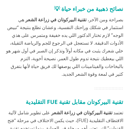
نصائح ذهبية من خبراء حياة 💡
بصراحة ومن الآخر،
تقنية البيركوتان
في زراعة الشعر
هي
استثمار في شكلك وراحتك النفسية، وعشان تطلع بنتيجة “تبيض
الوجه” لازم تختار الدكتور اللي يده خفيفة ومتمرس على هذي
الأدوات الدقيقة. لا تستعجل في الرجوع للجم والرياضة الثقيلة،
خلي شعرك يثبت في مكانه أولاً وتذكر إن الصبر في أول شهر هو
اللي بيعطيك نتيجة تدوم طول العمر. نصيحة أخوية، التزم
بالبخاخات والفيتامينات اللي يوصفها لك فريق
حياة
لأنها بتفرق
كثير في لمعة وقوة الشعر الجديد.
تقنية البيركوتان مقابل تقنية FUE التقليدية
تعتمد
تقنية البيركوتان
في زراعة الشعر
على تطوير شامل لآلية
الاقتطاف التقليدية (FUE)، حيث يكمن الاختلاف في مرحلة “فتح
القنوات” التي تعتبر أهم مرحلة في العملية. بينما تستخدم تقنية