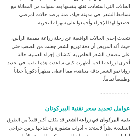
الحالات التي استعادت ثقتها بنفسها بعد سنوات من المعاناة مع
تساقط الشعر. في
مدونة حياة
، قمنا برصد حالات لمرضى
خضعوا لهذا الإجراء وأجمعوا على سهولة التجربة.
تتحدث إحدى الحالات الواقعية عن رحلة زراعة مقدمة الرأس،
حيث أكد المريض أن دقة توزيع الشعر جعلت من الصعب حتى
على مصفف الشعر الخاص به اكتشاف إجراء العملية. حالة
أخرى لزراعة اللحية أظهرت كيف ساعدت هذه التقنية في تحديد
زوايا نمو الشعر بدقة متناهية، مما أعطى مظهراً ذكورياً جذاباً
وطبيعياً تماماً.
عوامل تحديد سعر تقنية البيركوتان
تقنية البيركوتان
في زراعة الشعر
قد تكلف أكثر قليلاً من الطرق
التقليدية نظراً لاستخدام أدوات متطورة واحتياجها لزمن جراحي
أطول. من الضروري فهم أن السعر يعكس الجودة والأمان