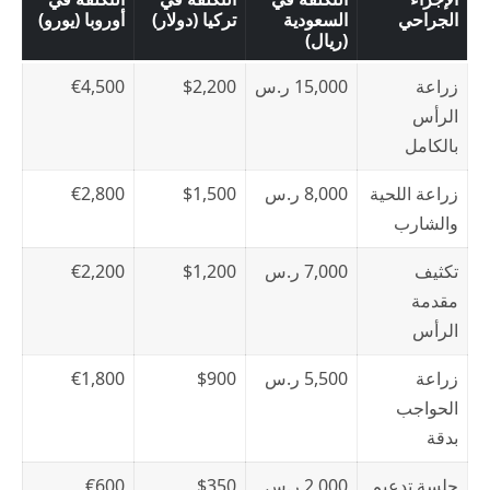
الجراحي
السعودية
تركيا (دولار)
أوروبا (يورو)
(ريال)
زراعة
15,000 ر.س
$2,200
€4,500
الرأس
بالكامل
زراعة اللحية
8,000 ر.س
$1,500
€2,800
والشارب
تكثيف
7,000 ر.س
$1,200
€2,200
مقدمة
الرأس
زراعة
5,500 ر.س
$900
€1,800
الحواجب
بدقة
جلسة تدعيم
2,000 ر.س
$350
€600