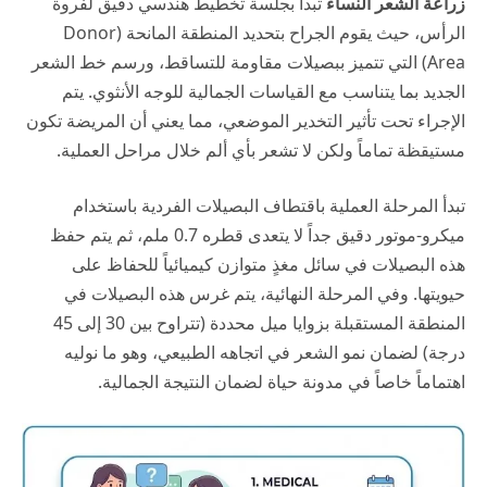
زراعة الشعر
النساء
تبدأ بجلسة تخطيط هندسي دقيق لفروة
الرأس، حيث يقوم الجراح بتحديد المنطقة المانحة (Donor
Area) التي تتميز ببصيلات مقاومة للتساقط، ورسم خط الشعر
الجديد بما يتناسب مع القياسات الجمالية للوجه الأنثوي. يتم
الإجراء تحت تأثير التخدير الموضعي، مما يعني أن المريضة تكون
مستيقظة تماماً ولكن لا تشعر بأي ألم خلال مراحل العملية.
تبدأ المرحلة العملية باقتطاف البصيلات الفردية باستخدام
ميكرو-موتور دقيق جداً لا يتعدى قطره 0.7 ملم، ثم يتم حفظ
هذه البصيلات في سائل مغذٍ متوازن كيميائياً للحفاظ على
حيويتها. وفي المرحلة النهائية، يتم غرس هذه البصيلات في
المنطقة المستقبلة بزوايا ميل محددة (تتراوح بين 30 إلى 45
درجة) لضمان نمو الشعر في اتجاهه الطبيعي، وهو ما نوليه
اهتماماً خاصاً في
مدونة حياة
لضمان النتيجة الجمالية.