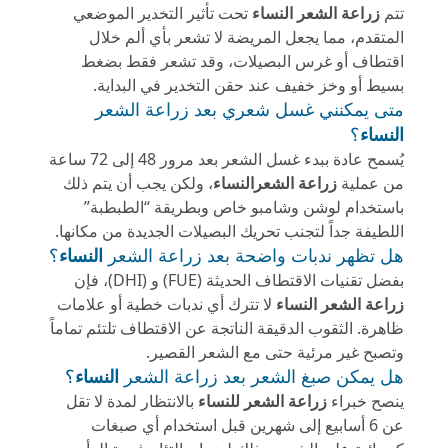
تتم
زراعة الشعر
النساء
تحت تأثير التخدير الموضعي
المتقدم، مما يجعل المريضة لا تشعر بأي ألم خلال
اقتطاف أو غرس البصيلات، وقد تشعر فقط بضغط
بسيط أو وخز خفيف عند حقن التخدير في البداية.
متى يمكنني غسل شعري بعد زراعة الشعر
النساء
؟
يُسمح عادة ببدء غسل الشعر بعد مرور 48 إلى 72 ساعة
من عملية
زراعة الشعر
النساء
، ولكن يجب أن يتم ذلك
باستخدام لوشن وشامبو خاص وبطريقة “الطبطبة”
اللطيفة جداً لتجنب تحريك البصيلات الجديدة من مكانها.
هل تظهر ندبات واضحة بعد زراعة الشعر
النساء
؟
بفضل تقنيات الاقتطاف الحديثة (FUE) و (DHI)، فإن
زراعة الشعر النساء
لا تترك أي ندبات خطية أو علامات
ظاهرة. الثقوب الدقيقة الناتجة عن الاقتطاف تلتئم تماماً
وتصبح غير مرئية حتى مع الشعر القصير.
هل يمكن صبغ الشعر بعد زراعة الشعر
النساء
؟
ينصح خبراء
زراعة الشعر للنساء
بالانتظار لمدة لا تقل
عن 6 أسابيع إلى شهرين قبل استخدام أي صبغات