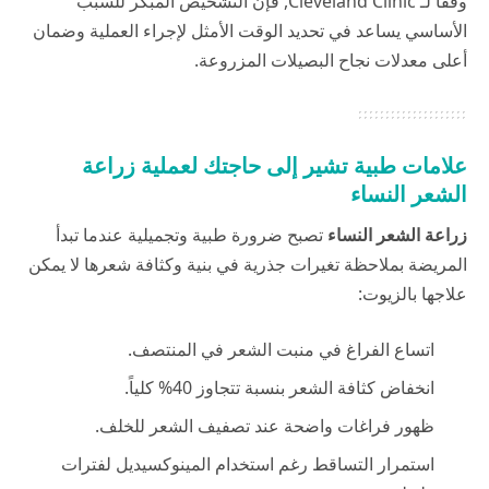
وفقاً لـ
Cleveland Clinic
, فإن التشخيص المبكر للسبب
الأساسي يساعد في تحديد الوقت الأمثل لإجراء العملية وضمان
أعلى معدلات نجاح البصيلات المزروعة.
علامات طبية تشير إلى حاجتك لعملية زراعة
الشعر
النساء
زراعة الشعر
النساء
تصبح ضرورة طبية وتجميلية عندما تبدأ
المريضة بملاحظة تغيرات جذرية في بنية وكثافة شعرها لا يمكن
علاجها بالزيوت:
اتساع الفراغ في منبت الشعر في المنتصف.
انخفاض كثافة الشعر بنسبة تتجاوز 40% كلياً.
ظهور فراغات واضحة عند تصفيف الشعر للخلف.
استمرار التساقط رغم استخدام المينوكسيديل لفترات