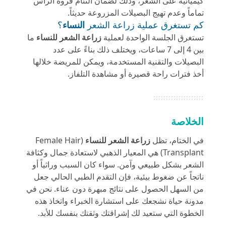
كيميائية على الشعر، وذلك لضمان التئام فروة الرأس
تماماً وعدم تهيج البصيلات المزروعة حديثاً.
كم تستغرق عملية زراعة الشعر
النساء
؟
تستغرق الجلسة الواحدة لعملية
زراعة الشعر للنساء
ما
بين 4 إلى 7 ساعات، ويختلف ذلك بناءً على عدد
البصيلات والتقنية المستخدمة، ويمكن للمريضة خلالها
أخذ فترات راحة قصيرة أو مشاهدة التلفاز.
الخلاصة
في الختام، تظل
زراعة الشعر للنساء
(Female Hair
Transplant) هي المعيار الذهبي لاستعادة جمال وكثافة
الشعر بشكل طبيعي وآمن. سواء كان السبب وراثياً أو
ناتجاً عن ضغوط بيئية، فإن التقدم الطبي الحالي جعل
من السهل الحصول على نتائج مبهرة دون عناء. نحن في
مدونة حياة
نشجعك على استشارة الخبراء واتخاذ هذه
الخطوة التي ستعيد لك إشراقتك وثقتك بنفسك للأبد.